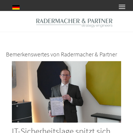
Zum
Toggl
Hauptinhalt
navig
springen
Bemerkenswertes von Radermacher & Partner
IT-Sicherheitslage spitzt sich