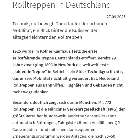
Rolltreppen in Deutschland
27.09.2025
Technik, die bewegt: Dauerläufer der urbanen
Mobilität, ein Blick hinter die Kulissen der
alltagserleichternden Rolltreppen
1925
wurde im
Kölner Kaufhaus Tietz
die
erste
selbstfahrende Treppe Deutschlands
eröffnet.
Bereits 29
Jahre zuvor ging 1896 in New York
die
weltweit erste
„fahrende Treppe“
in Betrieb – ein
Stück Technikgeschichte,
das
unsere Mobilität nachhaltig verändert hat.
Heute sind
Rolltreppen aus Bahnhöfen, Flughäfen und Gebäuden nicht
mehr wegzudenken.
Besonders deutlich zeigt sich das in München:
Mit
772
Rolltreppen ist die Münchner Verkehrsgesellschaft (MVG) der
größte Betreiber bundesweit.
Moderne Sensorik erkennt
automatisch Störungen, Fahrgäste können Ausfälle per QR-
Code melden – und mit einem konsequenten
Erneuerungsprogramm werden Anlagen, die nach 30–50