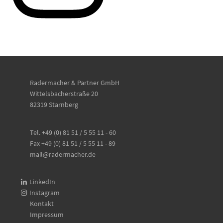
Radermacher & Partner GmbH
Wittelsbacherstraße 20
82319 Starnberg
Tel. +49 (0) 81 51 / 5 55 11 - 60
Fax +49 (0) 81 51 / 5 55 11 - 89
mail@radermacher.de
LinkedIn
Instagram
Kontakt
Impressum