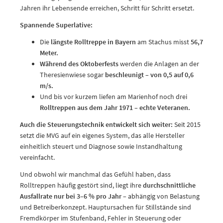
Jahren ihr Lebensende erreichen, Schritt für Schritt ersetzt.
Spannende Superlative:
Die
längste Rolltreppe in Bayern
am Stachus misst
56,7
Meter.
Während des Oktoberfests
werden die Anlagen an der
Theresienwiese sogar
beschleunigt – von 0,5 auf 0,6
m/s.
Und bis vor kurzem liefen am Marienhof noch drei
Rolltreppen aus dem Jahr 1971 – echte Veteranen.
Auch die Steuerungstechnik entwickelt sich weiter:
Seit 2015
setzt die MVG auf ein eigenes System, das alle Hersteller
einheitlich steuert und Diagnose sowie Instandhaltung
vereinfacht.
Und obwohl wir manchmal das Gefühl haben, dass
Rolltreppen häufig gestört sind, liegt ihre
durchschnittliche
Ausfallrate nur bei 3–6 % pro Jahr
– abhängig von Belastung
und Betreiberkonzept. Hauptursachen für Stillstände sind
Fremdkörper im Stufenband, Fehler in Steuerung oder